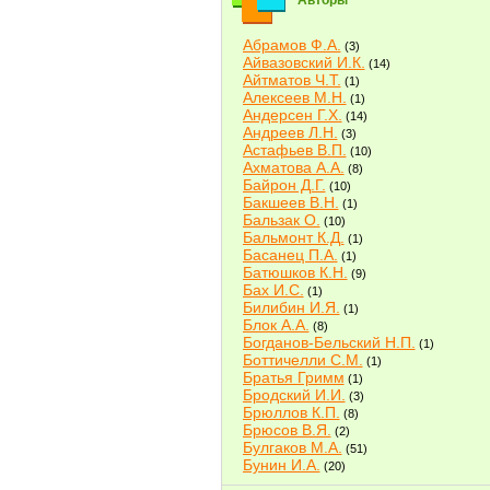
Авторы
Абрамов Ф.А.
(3)
Айвазовский И.К.
(14)
Айтматов Ч.Т.
(1)
Алексеев М.Н.
(1)
Андерсен Г.Х.
(14)
Андреев Л.Н.
(3)
Астафьев В.П.
(10)
Ахматова А.А.
(8)
Байрон Д.Г.
(10)
Бакшеев В.Н.
(1)
Бальзак О.
(10)
Бальмонт К.Д.
(1)
Басанец П.А.
(1)
Батюшков К.Н.
(9)
Бах И.С.
(1)
Билибин И.Я.
(1)
Блок А.А.
(8)
Богданов-Бельский Н.П.
(1)
Боттичелли С.М.
(1)
Братья Гримм
(1)
Бродский И.И.
(3)
Брюллов К.П.
(8)
Брюсов В.Я.
(2)
Булгаков М.А.
(51)
Бунин И.А.
(20)
Быков В.В.
(2)