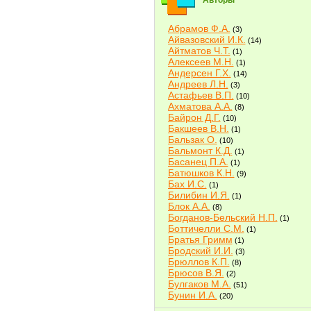
Авторы
Абрамов Ф.А.
(3)
Айвазовский И.К.
(14)
Айтматов Ч.Т.
(1)
Алексеев М.Н.
(1)
Андерсен Г.Х.
(14)
Андреев Л.Н.
(3)
Астафьев В.П.
(10)
Ахматова А.А.
(8)
Байрон Д.Г.
(10)
Бакшеев В.Н.
(1)
Бальзак О.
(10)
Бальмонт К.Д.
(1)
Басанец П.А.
(1)
Батюшков К.Н.
(9)
Бах И.С.
(1)
Билибин И.Я.
(1)
Блок А.А.
(8)
Богданов-Бельский Н.П.
(1)
Боттичелли С.М.
(1)
Братья Гримм
(1)
Бродский И.И.
(3)
Брюллов К.П.
(8)
Брюсов В.Я.
(2)
Булгаков М.А.
(51)
Бунин И.А.
(20)
Быков В.В.
(2)