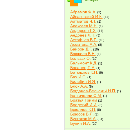
Авторы
Абрамов Ф.А.
(3)
Айвазовский И.К.
(14)
Айтматов Ч.Т.
(1)
Алексеев М.Н.
(1)
Андерсен Г.Х.
(14)
Андреев Л.Н.
(3)
Астафьев В.П.
(10)
Ахматова А.А.
(8)
Байрон Д.Г.
(10)
Бакшеев В.Н.
(1)
Бальзак О.
(10)
Бальмонт К.Д.
(1)
Басанец П.А.
(1)
Батюшков К.Н.
(9)
Бах И.С.
(1)
Билибин И.Я.
(1)
Блок А.А.
(8)
Богданов-Бельский Н.П.
(1)
Боттичелли С.М.
(1)
Братья Гримм
(1)
Бродский И.И.
(3)
Брюллов К.П.
(8)
Брюсов В.Я.
(2)
Булгаков М.А.
(51)
Бунин И.А.
(20)
Быков В.В.
(2)