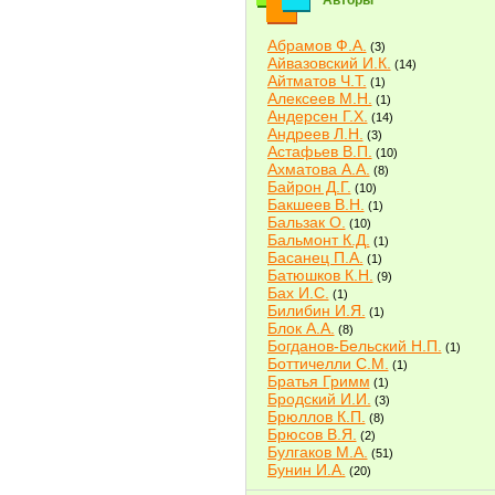
Авторы
Абрамов Ф.А.
(3)
Айвазовский И.К.
(14)
Айтматов Ч.Т.
(1)
Алексеев М.Н.
(1)
Андерсен Г.Х.
(14)
Андреев Л.Н.
(3)
Астафьев В.П.
(10)
Ахматова А.А.
(8)
Байрон Д.Г.
(10)
Бакшеев В.Н.
(1)
Бальзак О.
(10)
Бальмонт К.Д.
(1)
Басанец П.А.
(1)
Батюшков К.Н.
(9)
Бах И.С.
(1)
Билибин И.Я.
(1)
Блок А.А.
(8)
Богданов-Бельский Н.П.
(1)
Боттичелли С.М.
(1)
Братья Гримм
(1)
Бродский И.И.
(3)
Брюллов К.П.
(8)
Брюсов В.Я.
(2)
Булгаков М.А.
(51)
Бунин И.А.
(20)
Быков В.В.
(2)