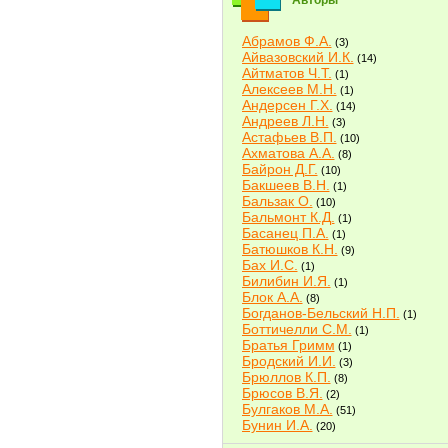
Авторы
Абрамов Ф.А.
(3)
Айвазовский И.К.
(14)
Айтматов Ч.Т.
(1)
Алексеев М.Н.
(1)
Андерсен Г.Х.
(14)
Андреев Л.Н.
(3)
Астафьев В.П.
(10)
Ахматова А.А.
(8)
Байрон Д.Г.
(10)
Бакшеев В.Н.
(1)
Бальзак О.
(10)
Бальмонт К.Д.
(1)
Басанец П.А.
(1)
Батюшков К.Н.
(9)
Бах И.С.
(1)
Билибин И.Я.
(1)
Блок А.А.
(8)
Богданов-Бельский Н.П.
(1)
Боттичелли С.М.
(1)
Братья Гримм
(1)
Бродский И.И.
(3)
Брюллов К.П.
(8)
Брюсов В.Я.
(2)
Булгаков М.А.
(51)
Бунин И.А.
(20)
Быков В.В.
(2)