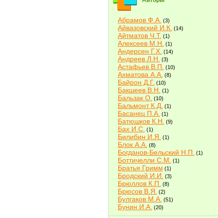
Авторы
Абрамов Ф.А.
(3)
Айвазовский И.К.
(14)
Айтматов Ч.Т.
(1)
Алексеев М.Н.
(1)
Андерсен Г.Х.
(14)
Андреев Л.Н.
(3)
Астафьев В.П.
(10)
Ахматова А.А.
(8)
Байрон Д.Г.
(10)
Бакшеев В.Н.
(1)
Бальзак О.
(10)
Бальмонт К.Д.
(1)
Басанец П.А.
(1)
Батюшков К.Н.
(9)
Бах И.С.
(1)
Билибин И.Я.
(1)
Блок А.А.
(8)
Богданов-Бельский Н.П.
(1)
Боттичелли С.М.
(1)
Братья Гримм
(1)
Бродский И.И.
(3)
Брюллов К.П.
(8)
Брюсов В.Я.
(2)
Булгаков М.А.
(51)
Бунин И.А.
(20)
Быков В.В.
(2)