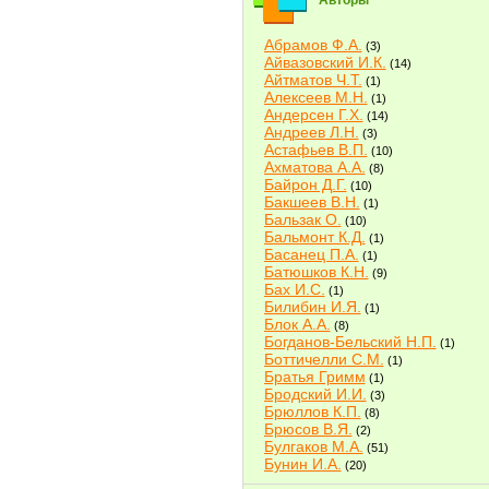
Авторы
Абрамов Ф.А.
(3)
Айвазовский И.К.
(14)
Айтматов Ч.Т.
(1)
Алексеев М.Н.
(1)
Андерсен Г.Х.
(14)
Андреев Л.Н.
(3)
Астафьев В.П.
(10)
Ахматова А.А.
(8)
Байрон Д.Г.
(10)
Бакшеев В.Н.
(1)
Бальзак О.
(10)
Бальмонт К.Д.
(1)
Басанец П.А.
(1)
Батюшков К.Н.
(9)
Бах И.С.
(1)
Билибин И.Я.
(1)
Блок А.А.
(8)
Богданов-Бельский Н.П.
(1)
Боттичелли С.М.
(1)
Братья Гримм
(1)
Бродский И.И.
(3)
Брюллов К.П.
(8)
Брюсов В.Я.
(2)
Булгаков М.А.
(51)
Бунин И.А.
(20)
Быков В.В.
(2)