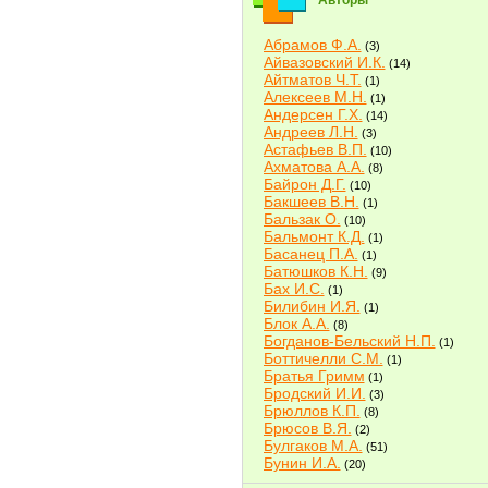
Авторы
Абрамов Ф.А.
(3)
Айвазовский И.К.
(14)
Айтматов Ч.Т.
(1)
Алексеев М.Н.
(1)
Андерсен Г.Х.
(14)
Андреев Л.Н.
(3)
Астафьев В.П.
(10)
Ахматова А.А.
(8)
Байрон Д.Г.
(10)
Бакшеев В.Н.
(1)
Бальзак О.
(10)
Бальмонт К.Д.
(1)
Басанец П.А.
(1)
Батюшков К.Н.
(9)
Бах И.С.
(1)
Билибин И.Я.
(1)
Блок А.А.
(8)
Богданов-Бельский Н.П.
(1)
Боттичелли С.М.
(1)
Братья Гримм
(1)
Бродский И.И.
(3)
Брюллов К.П.
(8)
Брюсов В.Я.
(2)
Булгаков М.А.
(51)
Бунин И.А.
(20)
Быков В.В.
(2)