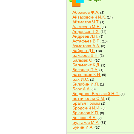
Авторы
Абрамов Ф.А.
(3)
Айвазовский И.К.
(14)
Айтматов Ч.Т.
(1)
Алексеев М.Н.
(1)
Андерсен Г.Х.
(14)
Андреев Л.Н.
(3)
Астафьев В.П.
(10)
Ахматова А.А.
(8)
Байрон Д.Г.
(10)
Бакшеев В.Н.
(1)
Бальзак О.
(10)
Бальмонт К.Д.
(1)
Басанец П.А.
(1)
Батюшков К.Н.
(9)
Бах И.С.
(1)
Билибин И.Я.
(1)
Блок А.А.
(8)
Богданов-Бельский Н.П.
(1)
Боттичелли С.М.
(1)
Братья Гримм
(1)
Бродский И.И.
(3)
Брюллов К.П.
(8)
Брюсов В.Я.
(2)
Булгаков М.А.
(51)
Бунин И.А.
(20)
Быков В.В.
(2)