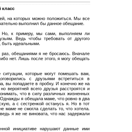
й класс
ей, на которых можно положиться. Мы все
язательно выполнил бы данное обещание.
 Но, к примеру, мы сами, выполняем ли
зьям. Ведь чтобы требовать от другого
, быть идеальными.
 раз, обещаниями я не бросаюсь. Вначале
ибо нет. Лишь после этого, я могу обещать
 ситуации, которые могут помешать вам,
говорились с друзьями встретиться в
а, вы попадаете в пробку. И конечно же на
 но вероятней всего друзья расстроятся и
онимать, что в силу различных жизненных
 Однажды я обещала маме, что ровно в два
кую, а с сестренкой останусь я. Но в тот
не маме не смогла сделать то, что хотела.
ведь я же не виновата, что нас задержали
енной инициативе нарушают данные ими