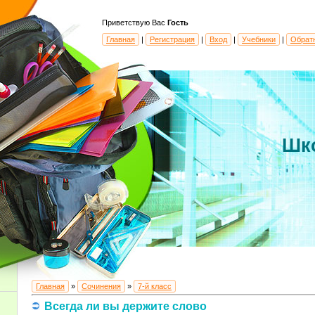
Приветствую Вас
Гость
Главная
|
Регистрация
|
Вход
|
Учебники
|
Обрат
Шк
Главная
»
Сочинения
»
7-й класс
Всегда ли вы держите слово