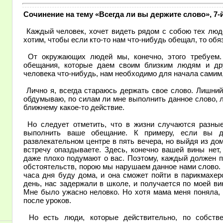
Сочинение на тему «Всегда ли вы держите слово», 7-
Каждый человек, хочет видеть рядом с собою тех люд
хотим, чтобы если кто-то нам что-нибудь обещал, то об
От окружающих людей мы, конечно, этого требуем.
обещания, которые даем своим близким людям и дру
человека что-нибудь, нам необходимо для начала самим
Лично я, всегда стараюсь держать свое слово. Лишний
обдумываю, по силам ли мне выполнить данное слово, л
ближнему какое-то действие.
Но следует отметить, что в жизни случаются разные
выполнить ваше обещание. К примеру, если вы до
развлекательном центре в пять вечера, но выйдя из дом
встречу опаздываете. Здесь, конечно вашей вины нет,
даже плохо подумают о вас. Поэтому, каждый должен п
обстоятельств, порою мы нарушаем данное нами слово.
часа дня буду дома, и она сможет пойти в парикмахерс
день, нас задержали в школе, и получается по моей ви
Мне было ужасно неловко. Но хотя мама меня поняла, 
после уроков.
Но есть люди, которые действительно, по собств