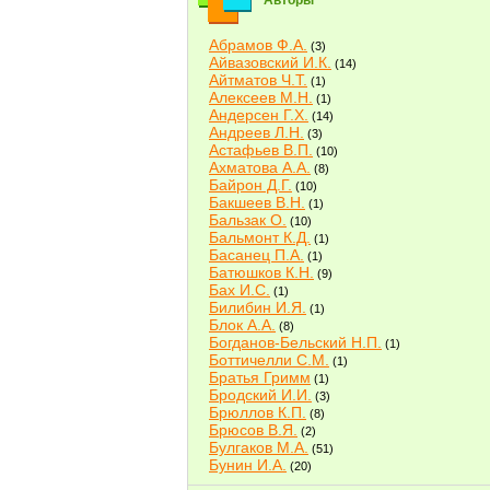
Авторы
Абрамов Ф.А.
(3)
Айвазовский И.К.
(14)
Айтматов Ч.Т.
(1)
Алексеев М.Н.
(1)
Андерсен Г.Х.
(14)
Андреев Л.Н.
(3)
Астафьев В.П.
(10)
Ахматова А.А.
(8)
Байрон Д.Г.
(10)
Бакшеев В.Н.
(1)
Бальзак О.
(10)
Бальмонт К.Д.
(1)
Басанец П.А.
(1)
Батюшков К.Н.
(9)
Бах И.С.
(1)
Билибин И.Я.
(1)
Блок А.А.
(8)
Богданов-Бельский Н.П.
(1)
Боттичелли С.М.
(1)
Братья Гримм
(1)
Бродский И.И.
(3)
Брюллов К.П.
(8)
Брюсов В.Я.
(2)
Булгаков М.А.
(51)
Бунин И.А.
(20)
Быков В.В.
(2)