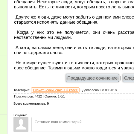
обещания. Некоторые люди, могут обещать, в порыве хвас
выполнить. Есть те личности, которым просто лень вып
Другие же люди, даже могут забыть о данном ими слове
стараются исполнять данные обещания.
Когда у них это не получается, они очень расстр
неответственными людьми.
А хотя, на самом деле, они и есть те люди, на которых
они не сдержали слово.
Но в мире существуют и те личности, которых практиче
свое обещание. Такими людьми можно гордиться и уважа
Предыдущее сочинение
|
Сле
Категория
:
Скачать сочинение 7-й класс
|
Добавлено
:
08.09.2018
Просмотров
:
4422
|
Оценка
:
1.0
/
1
Всего комментариев
:
0
Войдите: