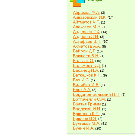
Авторы
Абрамов Ф.А.
(3)
Айвазовский И.К.
(14)
Айтматов Ч.Т.
(1)
Алексеев М.Н.
(1)
Андерсен Г.Х.
(14)
Андреев Л.Н.
(3)
Астафьев В.П.
(10)
Ахматова А.А.
(8)
Байрон Д.Г.
(10)
Бакшеев В.Н.
(1)
Бальзак О.
(10)
Бальмонт К.Д.
(1)
Басанец П.А.
(1)
Батюшков К.Н.
(9)
Бах И.С.
(1)
Билибин И.Я.
(1)
Блок А.А.
(8)
Богданов-Бельский Н.П.
(1)
Боттичелли С.М.
(1)
Братья Гримм
(1)
Бродский И.И.
(3)
Брюллов К.П.
(8)
Брюсов В.Я.
(2)
Булгаков М.А.
(51)
Бунин И.А.
(20)
Быков В.В.
(2)