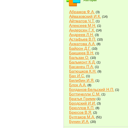
Авторы
Абрамов Ф.А.
(3)
Айвазовский И.К.
(14)
Айтматов Ч.Т.
(1)
Алексеев М.Н.
(1)
Андерсен Г.Х.
(14)
Андреев Л.Н.
(3)
Астафьев В.П.
(10)
Ахматова А.А.
(8)
Байрон Д.Г.
(10)
Бакшеев В.Н.
(1)
Бальзак О.
(10)
Бальмонт К.Д.
(1)
Басанец П.А.
(1)
Батюшков К.Н.
(9)
Бах И.С.
(1)
Билибин И.Я.
(1)
Блок А.А.
(8)
Богданов-Бельский Н.П.
(1)
Боттичелли С.М.
(1)
Братья Гримм
(1)
Бродский И.И.
(3)
Брюллов К.П.
(8)
Брюсов В.Я.
(2)
Булгаков М.А.
(51)
Бунин И.А.
(20)
Быков В.В.
(2)