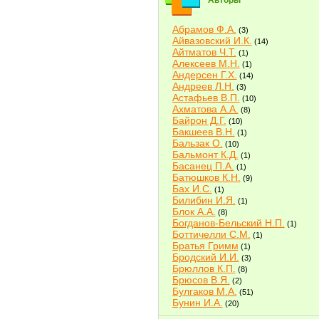
Авторы
Абрамов Ф.А.
(3)
Айвазовский И.К.
(14)
Айтматов Ч.Т.
(1)
Алексеев М.Н.
(1)
Андерсен Г.Х.
(14)
Андреев Л.Н.
(3)
Астафьев В.П.
(10)
Ахматова А.А.
(8)
Байрон Д.Г.
(10)
Бакшеев В.Н.
(1)
Бальзак О.
(10)
Бальмонт К.Д.
(1)
Басанец П.А.
(1)
Батюшков К.Н.
(9)
Бах И.С.
(1)
Билибин И.Я.
(1)
Блок А.А.
(8)
Богданов-Бельский Н.П.
(1)
Боттичелли С.М.
(1)
Братья Гримм
(1)
Бродский И.И.
(3)
Брюллов К.П.
(8)
Брюсов В.Я.
(2)
Булгаков М.А.
(51)
Бунин И.А.
(20)
Быков В.В.
(2)