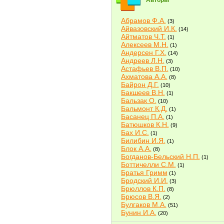
Авторы
Абрамов Ф.А.
(3)
Айвазовский И.К.
(14)
Айтматов Ч.Т.
(1)
Алексеев М.Н.
(1)
Андерсен Г.Х.
(14)
Андреев Л.Н.
(3)
Астафьев В.П.
(10)
Ахматова А.А.
(8)
Байрон Д.Г.
(10)
Бакшеев В.Н.
(1)
Бальзак О.
(10)
Бальмонт К.Д.
(1)
Басанец П.А.
(1)
Батюшков К.Н.
(9)
Бах И.С.
(1)
Билибин И.Я.
(1)
Блок А.А.
(8)
Богданов-Бельский Н.П.
(1)
Боттичелли С.М.
(1)
Братья Гримм
(1)
Бродский И.И.
(3)
Брюллов К.П.
(8)
Брюсов В.Я.
(2)
Булгаков М.А.
(51)
Бунин И.А.
(20)
Быков В.В.
(2)