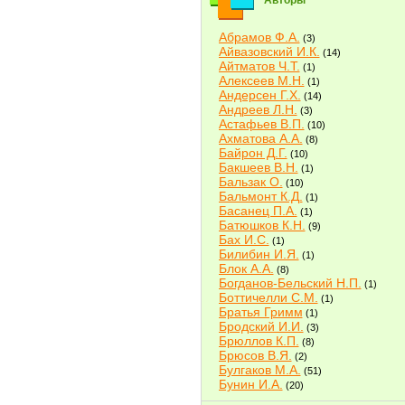
Авторы
Абрамов Ф.А.
(3)
Айвазовский И.К.
(14)
Айтматов Ч.Т.
(1)
Алексеев М.Н.
(1)
Андерсен Г.Х.
(14)
Андреев Л.Н.
(3)
Астафьев В.П.
(10)
Ахматова А.А.
(8)
Байрон Д.Г.
(10)
Бакшеев В.Н.
(1)
Бальзак О.
(10)
Бальмонт К.Д.
(1)
Басанец П.А.
(1)
Батюшков К.Н.
(9)
Бах И.С.
(1)
Билибин И.Я.
(1)
Блок А.А.
(8)
Богданов-Бельский Н.П.
(1)
Боттичелли С.М.
(1)
Братья Гримм
(1)
Бродский И.И.
(3)
Брюллов К.П.
(8)
Брюсов В.Я.
(2)
Булгаков М.А.
(51)
Бунин И.А.
(20)
Быков В.В.
(2)