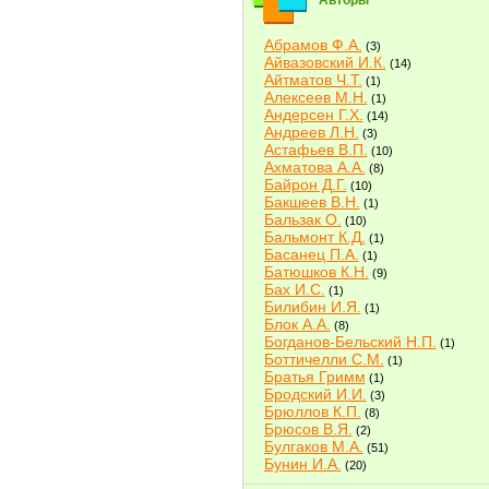
Авторы
Абрамов Ф.А.
(3)
Айвазовский И.К.
(14)
Айтматов Ч.Т.
(1)
Алексеев М.Н.
(1)
Андерсен Г.Х.
(14)
Андреев Л.Н.
(3)
Астафьев В.П.
(10)
Ахматова А.А.
(8)
Байрон Д.Г.
(10)
Бакшеев В.Н.
(1)
Бальзак О.
(10)
Бальмонт К.Д.
(1)
Басанец П.А.
(1)
Батюшков К.Н.
(9)
Бах И.С.
(1)
Билибин И.Я.
(1)
Блок А.А.
(8)
Богданов-Бельский Н.П.
(1)
Боттичелли С.М.
(1)
Братья Гримм
(1)
Бродский И.И.
(3)
Брюллов К.П.
(8)
Брюсов В.Я.
(2)
Булгаков М.А.
(51)
Бунин И.А.
(20)
Быков В.В.
(2)