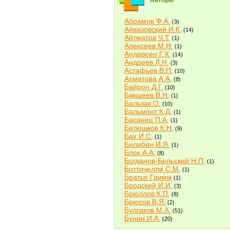
Авторы
Абрамов Ф.А.
(3)
Айвазовский И.К.
(14)
Айтматов Ч.Т.
(1)
Алексеев М.Н.
(1)
Андерсен Г.Х.
(14)
Андреев Л.Н.
(3)
Астафьев В.П.
(10)
Ахматова А.А.
(8)
Байрон Д.Г.
(10)
Бакшеев В.Н.
(1)
Бальзак О.
(10)
Бальмонт К.Д.
(1)
Басанец П.А.
(1)
Батюшков К.Н.
(9)
Бах И.С.
(1)
Билибин И.Я.
(1)
Блок А.А.
(8)
Богданов-Бельский Н.П.
(1)
Боттичелли С.М.
(1)
Братья Гримм
(1)
Бродский И.И.
(3)
Брюллов К.П.
(8)
Брюсов В.Я.
(2)
Булгаков М.А.
(51)
Бунин И.А.
(20)
Быков В.В.
(2)