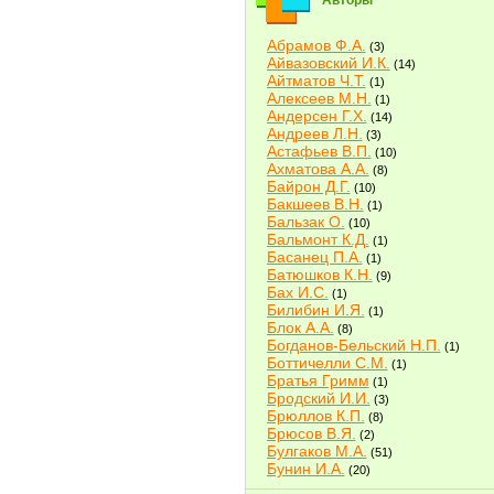
Авторы
Абрамов Ф.А.
(3)
Айвазовский И.К.
(14)
Айтматов Ч.Т.
(1)
Алексеев М.Н.
(1)
Андерсен Г.Х.
(14)
Андреев Л.Н.
(3)
Астафьев В.П.
(10)
Ахматова А.А.
(8)
Байрон Д.Г.
(10)
Бакшеев В.Н.
(1)
Бальзак О.
(10)
Бальмонт К.Д.
(1)
Басанец П.А.
(1)
Батюшков К.Н.
(9)
Бах И.С.
(1)
Билибин И.Я.
(1)
Блок А.А.
(8)
Богданов-Бельский Н.П.
(1)
Боттичелли С.М.
(1)
Братья Гримм
(1)
Бродский И.И.
(3)
Брюллов К.П.
(8)
Брюсов В.Я.
(2)
Булгаков М.А.
(51)
Бунин И.А.
(20)
Быков В.В.
(2)