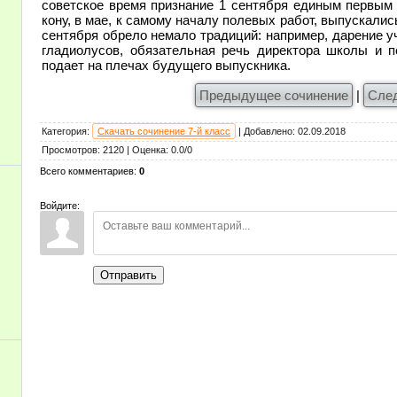
советское время признание 1 сентября единым первым 
кону, в мае, к самому началу полевых работ, выпускали
сентября обрело немало традиций: например, дарение 
гладиолусов, обязательная речь директора школы и п
подает на плечах будущего выпускника.
Предыдущее сочинение
|
Сле
Категория
:
Скачать сочинение 7-й класс
|
Добавлено
:
02.09.2018
Просмотров
:
2120
|
Оценка
:
0.0
/
0
Всего комментариев
:
0
Войдите:
Отправить