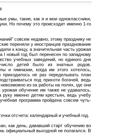
с
ые умы, такие, как я и мои одноклассники,
уки. Но почему это происходит именно 1-го
наний" совсем недавно, этому празднику не
сские переняли у иностранцев празднование
дили к концу, а значительная часть урожая
а I новый год был перенесен по западному
ество учебных заведений, но единого дня
 число детей было из знатных родов.
ы и гимназии, когда им этого хотелось,
ям приходилось не раз переделывать план
одстраиваться под прихоти богачей, ведь
невозможно из-за работы на полях, где они
а урожая обучение им также не удавалось.
а руку именно детям крестьян, ведь учебу
 учебная программа пройдена совсем чуть-
очки отсчета: календарный и учебный год.
ан, как день, дававший старт обучению во
день официальный выходной не полагался. В