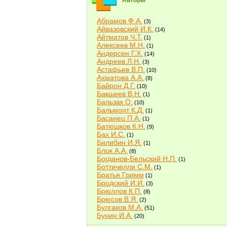
Авторы
Абрамов Ф.А.
(3)
Айвазовский И.К.
(14)
Айтматов Ч.Т.
(1)
Алексеев М.Н.
(1)
Андерсен Г.Х.
(14)
Андреев Л.Н.
(3)
Астафьев В.П.
(10)
Ахматова А.А.
(8)
Байрон Д.Г.
(10)
Бакшеев В.Н.
(1)
Бальзак О.
(10)
Бальмонт К.Д.
(1)
Басанец П.А.
(1)
Батюшков К.Н.
(9)
Бах И.С.
(1)
Билибин И.Я.
(1)
Блок А.А.
(8)
Богданов-Бельский Н.П.
(1)
Боттичелли С.М.
(1)
Братья Гримм
(1)
Бродский И.И.
(3)
Брюллов К.П.
(8)
Брюсов В.Я.
(2)
Булгаков М.А.
(51)
Бунин И.А.
(20)
Быков В.В.
(2)