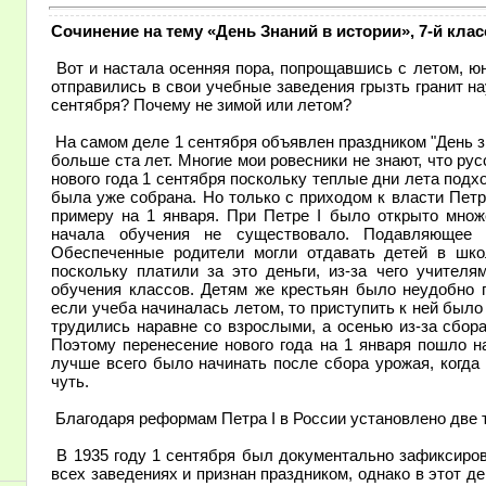
Сочинение на тему «День Знаний в истории», 7-й клас
Вот и настала осенняя пора, попрощавшись с летом, юн
отправились в свои учебные заведения грызть гранит на
сентября? Почему не зимой или летом?
На самом деле 1 сентября объявлен праздником "День з
больше ста лет. Многие мои ровесники не знают, что ру
нового года 1 сентября поскольку теплые дни лета подхо
была уже собрана. Но только с приходом к власти Петр
примеру на 1 января. При Петре I было открыто множ
начала обучения не существовало. Подавляющее
Обеспеченные родители могли отдавать детей в школ
поскольку платили за это деньги, из-за чего учител
обучения классов. Детям же крестьян было неудобно п
если учеба начиналась летом, то приступить к ней было 
трудились наравне со взрослыми, а осенью из-за сбор
Поэтому перенесение нового года на 1 января пошло н
лучше всего было начинать после сбора урожая, когда
чуть.
Благодаря реформам Петра I в России установлено две т
В 1935 году 1 сентября был документально зафиксиров
всех заведениях и признан праздником, однако в этот 