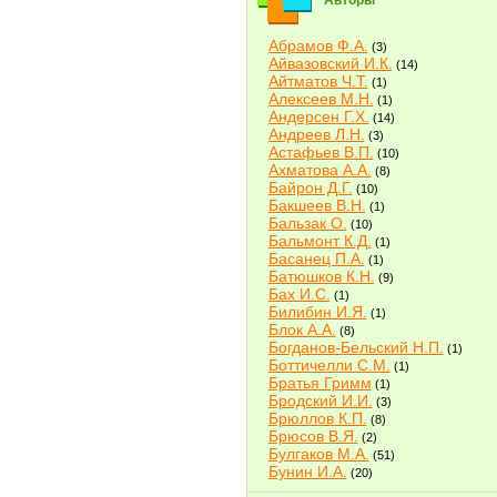
Авторы
Абрамов Ф.А.
(3)
Айвазовский И.К.
(14)
Айтматов Ч.Т.
(1)
Алексеев М.Н.
(1)
Андерсен Г.Х.
(14)
Андреев Л.Н.
(3)
Астафьев В.П.
(10)
Ахматова А.А.
(8)
Байрон Д.Г.
(10)
Бакшеев В.Н.
(1)
Бальзак О.
(10)
Бальмонт К.Д.
(1)
Басанец П.А.
(1)
Батюшков К.Н.
(9)
Бах И.С.
(1)
Билибин И.Я.
(1)
Блок А.А.
(8)
Богданов-Бельский Н.П.
(1)
Боттичелли С.М.
(1)
Братья Гримм
(1)
Бродский И.И.
(3)
Брюллов К.П.
(8)
Брюсов В.Я.
(2)
Булгаков М.А.
(51)
Бунин И.А.
(20)
Быков В.В.
(2)