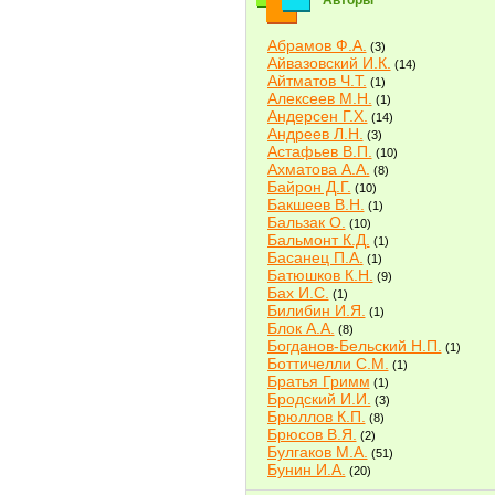
Авторы
Абрамов Ф.А.
(3)
Айвазовский И.К.
(14)
Айтматов Ч.Т.
(1)
Алексеев М.Н.
(1)
Андерсен Г.Х.
(14)
Андреев Л.Н.
(3)
Астафьев В.П.
(10)
Ахматова А.А.
(8)
Байрон Д.Г.
(10)
Бакшеев В.Н.
(1)
Бальзак О.
(10)
Бальмонт К.Д.
(1)
Басанец П.А.
(1)
Батюшков К.Н.
(9)
Бах И.С.
(1)
Билибин И.Я.
(1)
Блок А.А.
(8)
Богданов-Бельский Н.П.
(1)
Боттичелли С.М.
(1)
Братья Гримм
(1)
Бродский И.И.
(3)
Брюллов К.П.
(8)
Брюсов В.Я.
(2)
Булгаков М.А.
(51)
Бунин И.А.
(20)
Быков В.В.
(2)