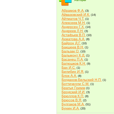
Авторы
Абрамов Ф.А.
(3)
Айвазовский И.К.
(14)
Айтматов Ч.Т.
(1)
Алексеев М.Н.
(1)
Андерсен Г.Х.
(14)
Андреев Л.Н.
(3)
Астафьев В.П.
(10)
Ахматова А.А.
(8)
Байрон Д.Г.
(10)
Бакшеев В.Н.
(1)
Бальзак О.
(10)
Бальмонт К.Д.
(1)
Басанец П.А.
(1)
Батюшков К.Н.
(9)
Бах И.С.
(1)
Билибин И.Я.
(1)
Блок А.А.
(8)
Богданов-Бельский Н.П.
(1)
Боттичелли С.М.
(1)
Братья Гримм
(1)
Бродский И.И.
(3)
Брюллов К.П.
(8)
Брюсов В.Я.
(2)
Булгаков М.А.
(51)
Бунин И.А.
(20)
Быков В.В.
(2)