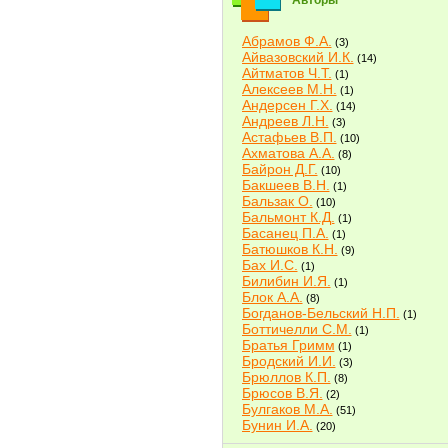
Авторы
Абрамов Ф.А.
(3)
Айвазовский И.К.
(14)
Айтматов Ч.Т.
(1)
Алексеев М.Н.
(1)
Андерсен Г.Х.
(14)
Андреев Л.Н.
(3)
Астафьев В.П.
(10)
Ахматова А.А.
(8)
Байрон Д.Г.
(10)
Бакшеев В.Н.
(1)
Бальзак О.
(10)
Бальмонт К.Д.
(1)
Басанец П.А.
(1)
Батюшков К.Н.
(9)
Бах И.С.
(1)
Билибин И.Я.
(1)
Блок А.А.
(8)
Богданов-Бельский Н.П.
(1)
Боттичелли С.М.
(1)
Братья Гримм
(1)
Бродский И.И.
(3)
Брюллов К.П.
(8)
Брюсов В.Я.
(2)
Булгаков М.А.
(51)
Бунин И.А.
(20)
Быков В.В.
(2)