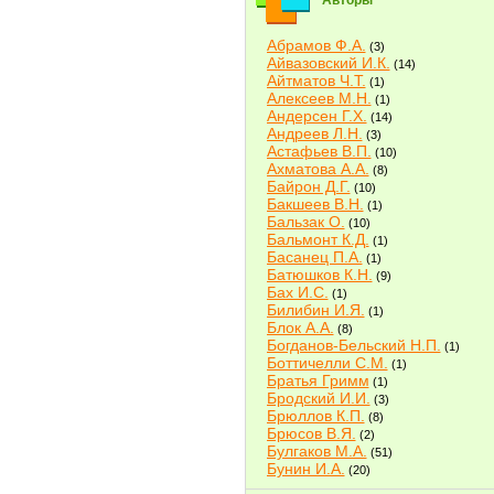
Авторы
Абрамов Ф.А.
(3)
Айвазовский И.К.
(14)
Айтматов Ч.Т.
(1)
Алексеев М.Н.
(1)
Андерсен Г.Х.
(14)
Андреев Л.Н.
(3)
Астафьев В.П.
(10)
Ахматова А.А.
(8)
Байрон Д.Г.
(10)
Бакшеев В.Н.
(1)
Бальзак О.
(10)
Бальмонт К.Д.
(1)
Басанец П.А.
(1)
Батюшков К.Н.
(9)
Бах И.С.
(1)
Билибин И.Я.
(1)
Блок А.А.
(8)
Богданов-Бельский Н.П.
(1)
Боттичелли С.М.
(1)
Братья Гримм
(1)
Бродский И.И.
(3)
Брюллов К.П.
(8)
Брюсов В.Я.
(2)
Булгаков М.А.
(51)
Бунин И.А.
(20)
Быков В.В.
(2)