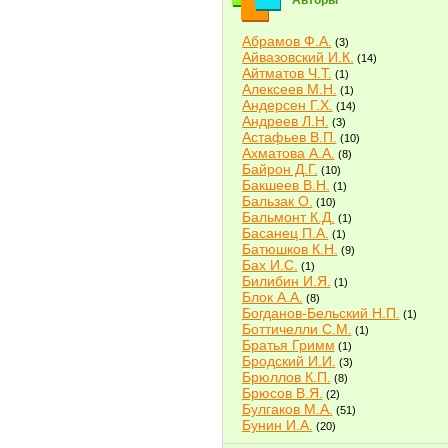
Авторы
Абрамов Ф.А.
(3)
Айвазовский И.К.
(14)
Айтматов Ч.Т.
(1)
Алексеев М.Н.
(1)
Андерсен Г.Х.
(14)
Андреев Л.Н.
(3)
Астафьев В.П.
(10)
Ахматова А.А.
(8)
Байрон Д.Г.
(10)
Бакшеев В.Н.
(1)
Бальзак О.
(10)
Бальмонт К.Д.
(1)
Басанец П.А.
(1)
Батюшков К.Н.
(9)
Бах И.С.
(1)
Билибин И.Я.
(1)
Блок А.А.
(8)
Богданов-Бельский Н.П.
(1)
Боттичелли С.М.
(1)
Братья Гримм
(1)
Бродский И.И.
(3)
Брюллов К.П.
(8)
Брюсов В.Я.
(2)
Булгаков М.А.
(51)
Бунин И.А.
(20)
Быков В.В.
(2)