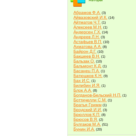
Авторы
Абрамов Ф.А.
(3)
Айвазовский И.К.
(14)
Айтматов Ч.Т.
(1)
Алексеев М.Н.
(1)
Андерсен Г.Х.
(14)
Андреев Л.Н.
(3)
Астафьев В.П.
(10)
Ахматова А.А.
(8)
Байрон Д.Г.
(10)
Бакшеев В.Н.
(1)
Бальзак О.
(10)
Бальмонт К.Д.
(1)
Басанец П.А.
(1)
Батюшков К.Н.
(9)
Бах И.С.
(1)
Билибин И.Я.
(1)
Блок А.А.
(8)
Богданов-Бельский Н.П.
(1)
Боттичелли С.М.
(1)
Братья Гримм
(1)
Бродский И.И.
(3)
Брюллов К.П.
(8)
Брюсов В.Я.
(2)
Булгаков М.А.
(51)
Бунин И.А.
(20)
Быков В.В.
(2)