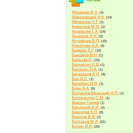
Авторы
Абрамов Ф.А.
(3)
Айвазовский И.К.
(14)
Айтматов Ч.Т.
(1)
Алексеев М.Н.
(1)
Андерсен Г.Х.
(14)
Андреев Л.Н.
(3)
Астафьев В.П.
(10)
Ахматова А.А.
(8)
Байрон Д.Г.
(10)
Бакшеев В.Н.
(1)
Бальзак О.
(10)
Бальмонт К.Д.
(1)
Басанец П.А.
(1)
Батюшков К.Н.
(9)
Бах И.С.
(1)
Билибин И.Я.
(1)
Блок А.А.
(8)
Богданов-Бельский Н.П.
(1)
Боттичелли С.М.
(1)
Братья Гримм
(1)
Бродский И.И.
(3)
Брюллов К.П.
(8)
Брюсов В.Я.
(2)
Булгаков М.А.
(51)
Бунин И.А.
(20)
Быков В.В.
(2)