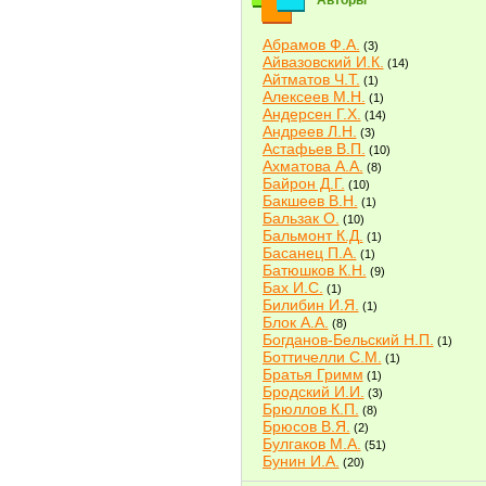
Авторы
Абрамов Ф.А.
(3)
Айвазовский И.К.
(14)
Айтматов Ч.Т.
(1)
Алексеев М.Н.
(1)
Андерсен Г.Х.
(14)
Андреев Л.Н.
(3)
Астафьев В.П.
(10)
Ахматова А.А.
(8)
Байрон Д.Г.
(10)
Бакшеев В.Н.
(1)
Бальзак О.
(10)
Бальмонт К.Д.
(1)
Басанец П.А.
(1)
Батюшков К.Н.
(9)
Бах И.С.
(1)
Билибин И.Я.
(1)
Блок А.А.
(8)
Богданов-Бельский Н.П.
(1)
Боттичелли С.М.
(1)
Братья Гримм
(1)
Бродский И.И.
(3)
Брюллов К.П.
(8)
Брюсов В.Я.
(2)
Булгаков М.А.
(51)
Бунин И.А.
(20)
Быков В.В.
(2)