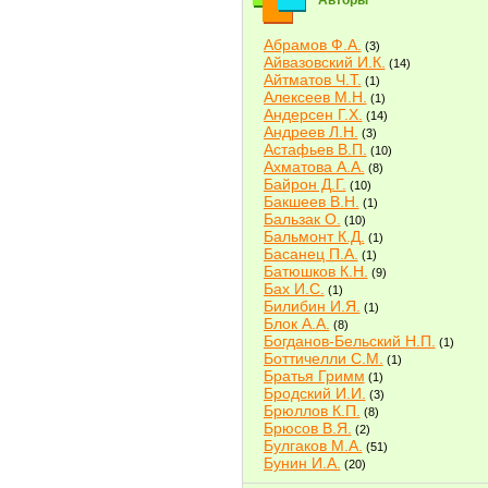
Авторы
Абрамов Ф.А.
(3)
Айвазовский И.К.
(14)
Айтматов Ч.Т.
(1)
Алексеев М.Н.
(1)
Андерсен Г.Х.
(14)
Андреев Л.Н.
(3)
Астафьев В.П.
(10)
Ахматова А.А.
(8)
Байрон Д.Г.
(10)
Бакшеев В.Н.
(1)
Бальзак О.
(10)
Бальмонт К.Д.
(1)
Басанец П.А.
(1)
Батюшков К.Н.
(9)
Бах И.С.
(1)
Билибин И.Я.
(1)
Блок А.А.
(8)
Богданов-Бельский Н.П.
(1)
Боттичелли С.М.
(1)
Братья Гримм
(1)
Бродский И.И.
(3)
Брюллов К.П.
(8)
Брюсов В.Я.
(2)
Булгаков М.А.
(51)
Бунин И.А.
(20)
Быков В.В.
(2)