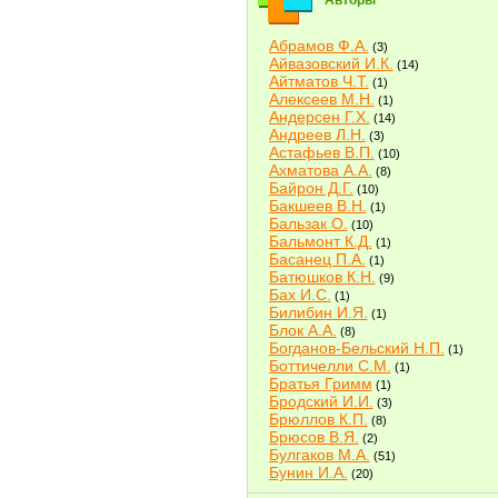
Авторы
Абрамов Ф.А.
(3)
Айвазовский И.К.
(14)
Айтматов Ч.Т.
(1)
Алексеев М.Н.
(1)
Андерсен Г.Х.
(14)
Андреев Л.Н.
(3)
Астафьев В.П.
(10)
Ахматова А.А.
(8)
Байрон Д.Г.
(10)
Бакшеев В.Н.
(1)
Бальзак О.
(10)
Бальмонт К.Д.
(1)
Басанец П.А.
(1)
Батюшков К.Н.
(9)
Бах И.С.
(1)
Билибин И.Я.
(1)
Блок А.А.
(8)
Богданов-Бельский Н.П.
(1)
Боттичелли С.М.
(1)
Братья Гримм
(1)
Бродский И.И.
(3)
Брюллов К.П.
(8)
Брюсов В.Я.
(2)
Булгаков М.А.
(51)
Бунин И.А.
(20)
Быков В.В.
(2)