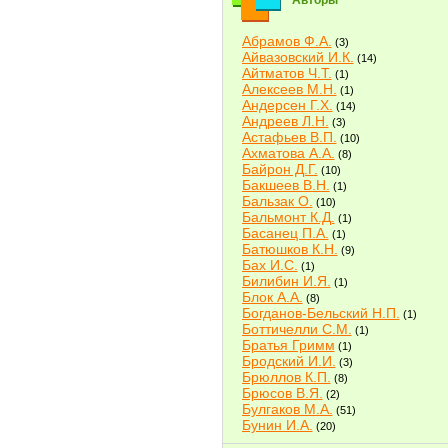
Авторы
Абрамов Ф.А.
(3)
Айвазовский И.К.
(14)
Айтматов Ч.Т.
(1)
Алексеев М.Н.
(1)
Андерсен Г.Х.
(14)
Андреев Л.Н.
(3)
Астафьев В.П.
(10)
Ахматова А.А.
(8)
Байрон Д.Г.
(10)
Бакшеев В.Н.
(1)
Бальзак О.
(10)
Бальмонт К.Д.
(1)
Басанец П.А.
(1)
Батюшков К.Н.
(9)
Бах И.С.
(1)
Билибин И.Я.
(1)
Блок А.А.
(8)
Богданов-Бельский Н.П.
(1)
Боттичелли С.М.
(1)
Братья Гримм
(1)
Бродский И.И.
(3)
Брюллов К.П.
(8)
Брюсов В.Я.
(2)
Булгаков М.А.
(51)
Бунин И.А.
(20)
Быков В.В.
(2)