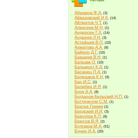
Авторы
Абрамов Ф.А.
(3)
Айвазовский И.К.
(14)
Айтматов Ч.Т.
(1)
Алексеев М.Н.
(1)
Андерсен Г.Х.
(14)
Андреев Л.Н.
(3)
Астафьев В.П.
(10)
Ахматова А.А.
(8)
Байрон Д.Г.
(10)
Бакшеев В.Н.
(1)
Бальзак О.
(10)
Бальмонт К.Д.
(1)
Басанец П.А.
(1)
Батюшков К.Н.
(9)
Бах И.С.
(1)
Билибин И.Я.
(1)
Блок А.А.
(8)
Богданов-Бельский Н.П.
(1)
Боттичелли С.М.
(1)
Братья Гримм
(1)
Бродский И.И.
(3)
Брюллов К.П.
(8)
Брюсов В.Я.
(2)
Булгаков М.А.
(51)
Бунин И.А.
(20)
Быков В.В.
(2)