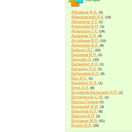
Авторы
Абрамов Ф.А.
(3)
Айвазовский И.К.
(14)
Айтматов Ч.Т.
(1)
Алексеев М.Н.
(1)
Андерсен Г.Х.
(14)
Андреев Л.Н.
(3)
Астафьев В.П.
(10)
Ахматова А.А.
(8)
Байрон Д.Г.
(10)
Бакшеев В.Н.
(1)
Бальзак О.
(10)
Бальмонт К.Д.
(1)
Басанец П.А.
(1)
Батюшков К.Н.
(9)
Бах И.С.
(1)
Билибин И.Я.
(1)
Блок А.А.
(8)
Богданов-Бельский Н.П.
(1)
Боттичелли С.М.
(1)
Братья Гримм
(1)
Бродский И.И.
(3)
Брюллов К.П.
(8)
Брюсов В.Я.
(2)
Булгаков М.А.
(51)
Бунин И.А.
(20)
Быков В.В.
(2)