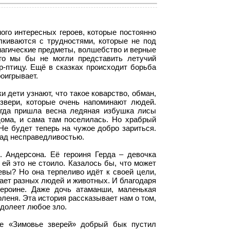
ого интересных героев, которые постоянно
лкиваются с трудностями, которые не под
агические предметы, волшебство и верные
его мы бы не могли представить летучий
р-птицу. Ещё в сказках происходит борьба
роигрывает.
и дети узнают, что такое коварство, обман,
 звери, которые очень напоминают людей.
огда пришла весна ледяная избушка лисы
 дома, и сама там поселилась. Но храбрый
 Не будет теперь на чужое добро зариться.
 над несправедливостью.
 Андерсона. Её героиня Герда – девочка
 ей это не стоило. Казалось бы, что может
евы? Но она терпеливо идёт к своей цели,
чает разных людей и животных. И благодаря
ероине. Даже дочь атаманши, маленькая
леня. Эта история рассказывает нам о том,
одолеет любое зло.
ке «Зимовье зверей» добрый бык пустил