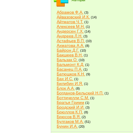
Авторы
Абрамов Ф.А.
(3)
Айвазовский И.К.
(14)
Айтматов Ч.Т.
(1)
Алексеев М.Н.
(1)
Андерсен Г.Х.
(14)
Андреев Л.Н.
(3)
Астафьев В.П.
(10)
Ахматова А.А.
(8)
Байрон Д.Г.
(10)
Бакшеев В.Н.
(1)
Бальзак О.
(10)
Бальмонт К.Д.
(1)
Басанец П.А.
(1)
Батюшков К.Н.
(9)
Бах И.С.
(1)
Билибин И.Я.
(1)
Блок А.А.
(8)
Богданов-Бельский Н.П.
(1)
Боттичелли С.М.
(1)
Братья Гримм
(1)
Бродский И.И.
(3)
Брюллов К.П.
(8)
Брюсов В.Я.
(2)
Булгаков М.А.
(51)
Бунин И.А.
(20)
Быков В.В.
(2)