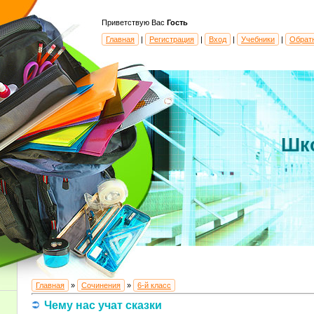
Приветствую Вас
Гость
Главная
|
Регистрация
|
Вход
|
Учебники
|
Обрат
Шк
Главная
»
Сочинения
»
6-й класс
Чему нас учат сказки