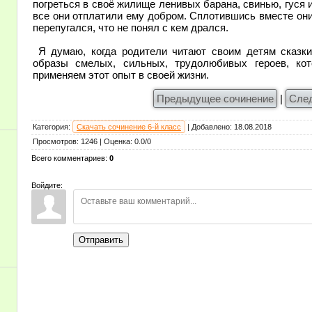
погреться в своё жилище ленивых барана, свинью, гуся 
все они отплатили ему добром. Сплотившись вместе они
перепугался, что не понял с кем дрался.
Я думаю, когда родители читают своим детям сказк
образы смелых, сильных, трудолюбивых героев, ко
применяем этот опыт в своей жизни.
Предыдущее сочинение
|
Сле
Категория
:
Скачать сочинение 6-й класс
|
Добавлено
:
18.08.2018
Просмотров
:
1246
|
Оценка
:
0.0
/
0
Всего комментариев
:
0
Войдите:
Отправить