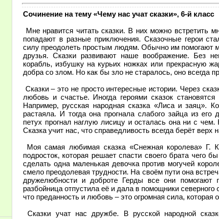
Сочинение на тему «Чему нас учат сказки», 6-й класс
Мне нравится читать сказки. В них можно встретить мн
попадают в разные приключения. Сказочные герои ста
силу преодолеть простым людям. Обычно им помогают м
друзья. Сказки развивают наше воображение. Без н
корабль, избушку на курьих ножках или прекрасную жа
добра со злом. Но как бы зло не старалось, оно всегда п
Сказки – это не просто интересные истории. Через сказк
любовь и счастье. Иногда героями сказок становятся
Например, русская народная сказка «Лиса и заяц». К
растаяла. И тогда она прогнала слабого зайца из его
петух прогнал наглую лисицу и осталась она ни с чем.
Сказка учит нас, что справедливость всегда берёт верх
Моя самая любимая сказка «Снежная королева» Г. К.
подросток, которая решает спасти своего брата чего бы
сделать одна маленькая девочка против могучей корол
смело преодолевая трудности. На своём пути она встре
дружелюбности и доброте Герды все они помогают г
разбойница отпустила её и дала в помощники северного о
что преданность и любовь – это огромная сила, которая 
Сказки учат нас дружбе. В русской народной сказ