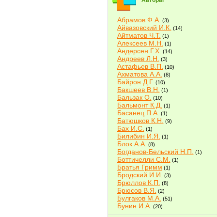
Авторы
Абрамов Ф.А.
(3)
Айвазовский И.К.
(14)
Айтматов Ч.Т.
(1)
Алексеев М.Н.
(1)
Андерсен Г.Х.
(14)
Андреев Л.Н.
(3)
Астафьев В.П.
(10)
Ахматова А.А.
(8)
Байрон Д.Г.
(10)
Бакшеев В.Н.
(1)
Бальзак О.
(10)
Бальмонт К.Д.
(1)
Басанец П.А.
(1)
Батюшков К.Н.
(9)
Бах И.С.
(1)
Билибин И.Я.
(1)
Блок А.А.
(8)
Богданов-Бельский Н.П.
(1)
Боттичелли С.М.
(1)
Братья Гримм
(1)
Бродский И.И.
(3)
Брюллов К.П.
(8)
Брюсов В.Я.
(2)
Булгаков М.А.
(51)
Бунин И.А.
(20)
Быков В.В.
(2)