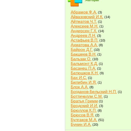
Авторы
Абрамов Ф.А.
(3)
Айвазовский И.К.
(14)
Айтматов Ч.Т.
(1)
Алексеев М.Н.
(1)
Андерсен Г.Х.
(14)
Андреев Л.Н.
(3)
Астафьев В.П.
(10)
Ахматова А.А.
(8)
Байрон Д.Г.
(10)
Бакшеев В.Н.
(1)
Бальзак О.
(10)
Бальмонт К.Д.
(1)
Басанец П.А.
(1)
Батюшков К.Н.
(9)
Бах И.С.
(1)
Билибин И.Я.
(1)
Блок А.А.
(8)
Богданов-Бельский Н.П.
(1)
Боттичелли С.М.
(1)
Братья Гримм
(1)
Бродский И.И.
(3)
Брюллов К.П.
(8)
Брюсов В.Я.
(2)
Булгаков М.А.
(51)
Бунин И.А.
(20)
Быков В.В.
(2)