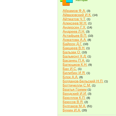
Авторы
Абрамов Ф.А.
(3)
Айвазовский И.К.
(14)
Айтматов Ч.Т.
(1)
Алексеев М.Н.
(1)
Андерсен Г.Х.
(14)
Андреев Л.Н.
(3)
Астафьев В.П.
(10)
Ахматова А.А.
(8)
Байрон Д.Г.
(10)
Бакшеев В.Н.
(1)
Бальзак О.
(10)
Бальмонт К.Д.
(1)
Басанец П.А.
(1)
Батюшков К.Н.
(9)
Бах И.С.
(1)
Билибин И.Я.
(1)
Блок А.А.
(8)
Богданов-Бельский Н.П.
(1)
Боттичелли С.М.
(1)
Братья Гримм
(1)
Бродский И.И.
(3)
Брюллов К.П.
(8)
Брюсов В.Я.
(2)
Булгаков М.А.
(51)
Бунин И.А.
(20)
Быков В.В.
(2)