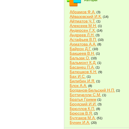
Авторы
Абрамов Ф.А.
(3)
Айвазовский И.К.
(14)
Айтматов Ч.Т.
(1)
Алексеев М.Н.
(1)
Андерсен Г.Х.
(14)
Андреев Л.Н.
(3)
Астафьев В.П.
(10)
Ахматова А.А.
(8)
Байрон Д.Г.
(10)
Бакшеев В.Н.
(1)
Бальзак О.
(10)
Бальмонт К.Д.
(1)
Басанец П.А.
(1)
Батюшков К.Н.
(9)
Бах И.С.
(1)
Билибин И.Я.
(1)
Блок А.А.
(8)
Богданов-Бельский Н.П.
(1)
Боттичелли С.М.
(1)
Братья Гримм
(1)
Бродский И.И.
(3)
Брюллов К.П.
(8)
Брюсов В.Я.
(2)
Булгаков М.А.
(51)
Бунин И.А.
(20)
Быков В.В.
(2)