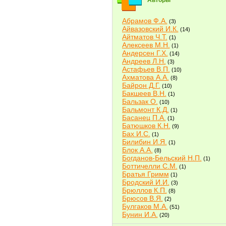
Авторы
Абрамов Ф.А.
(3)
Айвазовский И.К.
(14)
Айтматов Ч.Т.
(1)
Алексеев М.Н.
(1)
Андерсен Г.Х.
(14)
Андреев Л.Н.
(3)
Астафьев В.П.
(10)
Ахматова А.А.
(8)
Байрон Д.Г.
(10)
Бакшеев В.Н.
(1)
Бальзак О.
(10)
Бальмонт К.Д.
(1)
Басанец П.А.
(1)
Батюшков К.Н.
(9)
Бах И.С.
(1)
Билибин И.Я.
(1)
Блок А.А.
(8)
Богданов-Бельский Н.П.
(1)
Боттичелли С.М.
(1)
Братья Гримм
(1)
Бродский И.И.
(3)
Брюллов К.П.
(8)
Брюсов В.Я.
(2)
Булгаков М.А.
(51)
Бунин И.А.
(20)
Быков В.В.
(2)