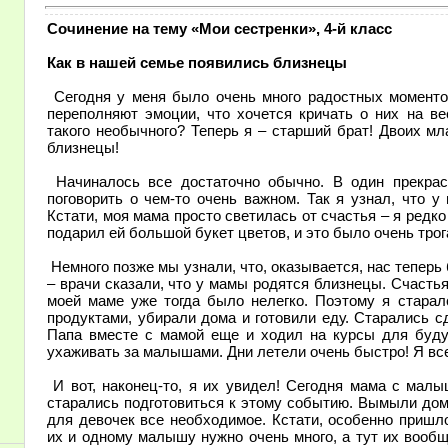
Сочинение на тему «Мои сестренки», 4-й класс
Как в нашей семье появились близнецы
Сегодня у меня было очень много радостных моментов
переполняют эмоции, что хочется кричать о них на ве
такого необычного? Теперь я – старший брат! Двоих м
близнецы!
Начиналось все достаточно обычно. В один прекрас
поговорить о чем-то очень важном. Так я узнал, что у
Кстати, моя мама просто светилась от счастья – я редко
подарил ей большой букет цветов, и это было очень трог
Немного позже мы узнали, что, оказывается, нас теперь 
– врачи сказали, что у мамы родятся близнецы. Счастья
моей маме уже тогда было нелегко. Поэтому я старал
продуктами, убирали дома и готовили еду. Старались 
Папа вместе с мамой еще и ходил на курсы для будущ
ухаживать за малышами. Дни летели очень быстро! Я все
И вот, наконец-то, я их увидел! Сегодня мама с мал
старались подготовиться к этому событию. Вымыли дом
для девочек все необходимое. Кстати, особенно пришло
их и одному малышу нужно очень много, а тут их вооб