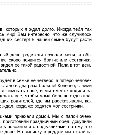
, которых я ждал долго. Иногда тебя так
сь мир! Вам интересно, что же случилось
ладших сестер! В нашей семье будут расти
ный день родители позвали меня, чтобы
 нас скоро появится братик или сестричка.
 видел ее такой радостной. Папа в тот день
ательно.
будет в семье не четверо, а пятеро человек
 стало в два раза больше! Конечно, с ними
ся помогать папе, и мы вместе ходили за
сделать все, чтобы мама больше отдыхала.
их родителей, где им рассказывали, как
 ждал, когда же родятся мои сестрички.
ышками приехали домой. Мы с папой очень
, приготовили праздничный обед, докупили
сь повозиться с подгузниками, потому что
ще двое. На выписку в роддом мы ехали на