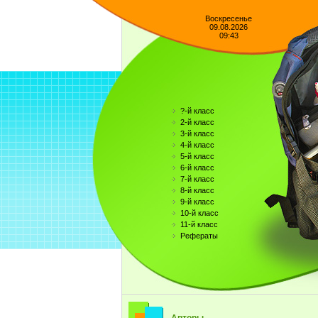
Воскресенье
09.08.2026
09:43
?-й класс
2-й класс
3-й класс
4-й класс
5-й класс
6-й класс
7-й класс
8-й класс
9-й класс
10-й класс
11-й класс
Рефераты