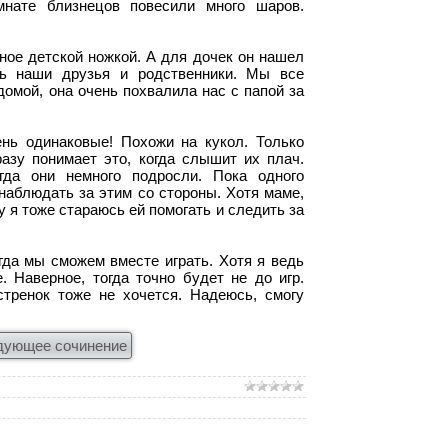
нате близнецов повесили много шаров.
ное детской ножкой. А для дочек он нашел
ь наши друзья и родственники. Мы все
омой, она очень похвалила нас с папой за
нь одинаковые! Похожи на кукол. Только
разу понимает это, когда слышит их плач.
гда они немного подросли. Пока одного
наблюдать за этим со стороны. Хотя маме,
у я тоже стараюсь ей помогать и следить за
да мы сможем вместе играть. Хотя я ведь
. Наверное, тогда точно будет не до игр.
тренок тоже не хочется. Надеюсь, смогу
дующее сочинение