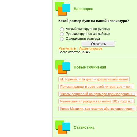
Бёрнс Р.
(1)
Вампилов А.В.
(1)
Наш опрос
Ван Гог В.В.
(2)
Васильев Б.Л.
(7)
Какой размер букв на вашей клавиатуре?
Васильев К.А.
(1)
Васнецов В.М.
(16)
Английские крупнее русских
Ватолина Н.Н.
(1)
Русские крупнее английских
Венецианов А.г.
(3)
Одинакового размера
Верещагин В.В.
(1)
Вермеер Я.Д.
(1)
Результаты
|
Архив опросов
Вильгельм Гауф
Всего ответов:
2145
(1)
Вишняк М.В.
(1)
Волков А.М.
(1)
Врубель М.А.
(4)
Новые сочинения
Высоцкий В.С.
(4)
Гаршин В.М.
(1)
М. Горький. «На дне» – драма нашей жизни
Генри О.
(3)
Герасимов А.М.
(7)
Поиски правды в советской литературе – по...
Гоголь Н.В.
(116)
Ужасы репрессий на примере произведения «...
Гончаров И.А.
(35)
Горький А.М.
(21)
Революция и Гражданская война 1917 года п...
Грабарь И.Э.
(7)
Князь Мышкин, как главное дйствующее лицо...
Гранин Д.А.
(1)
Грибоедов А.С.
(36)
Григорьев С.А.
(5)
Грин А.С.
(10)
Статистика
Гумилев Н.С.
(3)
Гюго В.М.
(3)