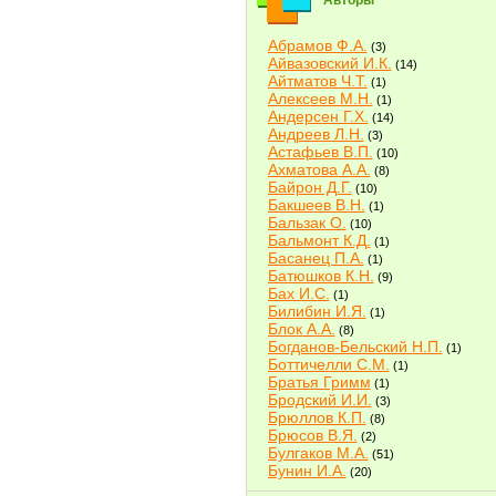
Авторы
Абрамов Ф.А.
(3)
Айвазовский И.К.
(14)
Айтматов Ч.Т.
(1)
Алексеев М.Н.
(1)
Андерсен Г.Х.
(14)
Андреев Л.Н.
(3)
Астафьев В.П.
(10)
Ахматова А.А.
(8)
Байрон Д.Г.
(10)
Бакшеев В.Н.
(1)
Бальзак О.
(10)
Бальмонт К.Д.
(1)
Басанец П.А.
(1)
Батюшков К.Н.
(9)
Бах И.С.
(1)
Билибин И.Я.
(1)
Блок А.А.
(8)
Богданов-Бельский Н.П.
(1)
Боттичелли С.М.
(1)
Братья Гримм
(1)
Бродский И.И.
(3)
Брюллов К.П.
(8)
Брюсов В.Я.
(2)
Булгаков М.А.
(51)
Бунин И.А.
(20)
Быков В.В.
(2)