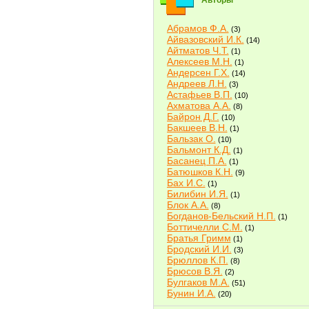
Авторы
Абрамов Ф.А.
(3)
Айвазовский И.К.
(14)
Айтматов Ч.Т.
(1)
Алексеев М.Н.
(1)
Андерсен Г.Х.
(14)
Андреев Л.Н.
(3)
Астафьев В.П.
(10)
Ахматова А.А.
(8)
Байрон Д.Г.
(10)
Бакшеев В.Н.
(1)
Бальзак О.
(10)
Бальмонт К.Д.
(1)
Басанец П.А.
(1)
Батюшков К.Н.
(9)
Бах И.С.
(1)
Билибин И.Я.
(1)
Блок А.А.
(8)
Богданов-Бельский Н.П.
(1)
Боттичелли С.М.
(1)
Братья Гримм
(1)
Бродский И.И.
(3)
Брюллов К.П.
(8)
Брюсов В.Я.
(2)
Булгаков М.А.
(51)
Бунин И.А.
(20)
Быков В.В.
(2)