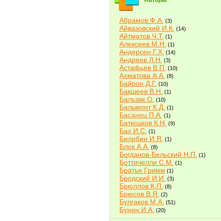
Авторы
Абрамов Ф.А.
(3)
Айвазовский И.К.
(14)
Айтматов Ч.Т.
(1)
Алексеев М.Н.
(1)
Андерсен Г.Х.
(14)
Андреев Л.Н.
(3)
Астафьев В.П.
(10)
Ахматова А.А.
(8)
Байрон Д.Г.
(10)
Бакшеев В.Н.
(1)
Бальзак О.
(10)
Бальмонт К.Д.
(1)
Басанец П.А.
(1)
Батюшков К.Н.
(9)
Бах И.С.
(1)
Билибин И.Я.
(1)
Блок А.А.
(8)
Богданов-Бельский Н.П.
(1)
Боттичелли С.М.
(1)
Братья Гримм
(1)
Бродский И.И.
(3)
Брюллов К.П.
(8)
Брюсов В.Я.
(2)
Булгаков М.А.
(51)
Бунин И.А.
(20)
Быков В.В.
(2)