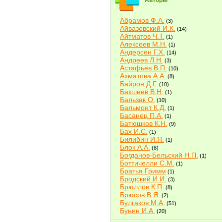
Авторы
Абрамов Ф.А.
(3)
Айвазовский И.К.
(14)
Айтматов Ч.Т.
(1)
Алексеев М.Н.
(1)
Андерсен Г.Х.
(14)
Андреев Л.Н.
(3)
Астафьев В.П.
(10)
Ахматова А.А.
(8)
Байрон Д.Г.
(10)
Бакшеев В.Н.
(1)
Бальзак О.
(10)
Бальмонт К.Д.
(1)
Басанец П.А.
(1)
Батюшков К.Н.
(9)
Бах И.С.
(1)
Билибин И.Я.
(1)
Блок А.А.
(8)
Богданов-Бельский Н.П.
(1)
Боттичелли С.М.
(1)
Братья Гримм
(1)
Бродский И.И.
(3)
Брюллов К.П.
(8)
Брюсов В.Я.
(2)
Булгаков М.А.
(51)
Бунин И.А.
(20)
Быков В.В.
(2)