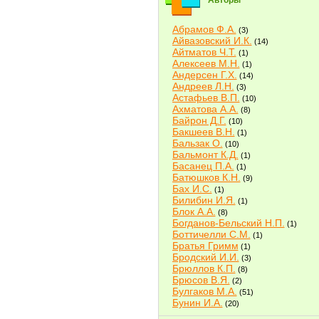
Авторы
Абрамов Ф.А.
(3)
Айвазовский И.К.
(14)
Айтматов Ч.Т.
(1)
Алексеев М.Н.
(1)
Андерсен Г.Х.
(14)
Андреев Л.Н.
(3)
Астафьев В.П.
(10)
Ахматова А.А.
(8)
Байрон Д.Г.
(10)
Бакшеев В.Н.
(1)
Бальзак О.
(10)
Бальмонт К.Д.
(1)
Басанец П.А.
(1)
Батюшков К.Н.
(9)
Бах И.С.
(1)
Билибин И.Я.
(1)
Блок А.А.
(8)
Богданов-Бельский Н.П.
(1)
Боттичелли С.М.
(1)
Братья Гримм
(1)
Бродский И.И.
(3)
Брюллов К.П.
(8)
Брюсов В.Я.
(2)
Булгаков М.А.
(51)
Бунин И.А.
(20)
Быков В.В.
(2)