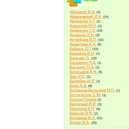
Авторы
Абрамов Ф.А.
(3)
Айвазовский И.К.
(14)
Айтматов Ч.Т.
(1)
Алексеев М.Н.
(1)
Андерсен Г.Х.
(14)
Андреев Л.Н.
(3)
Астафьев В.П.
(10)
Ахматова А.А.
(8)
Байрон Д.Г.
(10)
Бакшеев В.Н.
(1)
Бальзак О.
(10)
Бальмонт К.Д.
(1)
Басанец П.А.
(1)
Батюшков К.Н.
(9)
Бах И.С.
(1)
Билибин И.Я.
(1)
Блок А.А.
(8)
Богданов-Бельский Н.П.
(1)
Боттичелли С.М.
(1)
Братья Гримм
(1)
Бродский И.И.
(3)
Брюллов К.П.
(8)
Брюсов В.Я.
(2)
Булгаков М.А.
(51)
Бунин И.А.
(20)
Быков В.В.
(2)