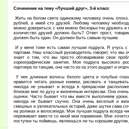
Сочинение на тему «Лучший друг», 3-й класс
Жить на белом свете одинокому человеку очень плохо. 
рублей, а имей сто друзей. Любому человеку необход
можно довериться, с кем можно бескорыстно дружить и 
количество друзей должно быть? Ответ прост, товари
должен быть один. Он должен быть самым лучшим.
И у меня тоже есть самая лучшая подруга. Я учусь с 
партами. Наш классный руководитель говорит, что мы о
знает о том, что мы просто обговариваем свои про
хореографические занятия. Моя подруга высокого рос
партнера по танцам, она часто из-за этого рыдает и огорч
У нее длинные волосы белого цвета и голубые глаза.
нравится читать разные книжки, рисовать и танцеват
никогда не унывает и всегда в прекрасном расположе
близкая мне по духу и жизненным интересам. Она очень
оценки. Часто бывает что мы вместе выполняем уроки.
никогда не бывает скучно. Она очень веселый и жиз
смешных и увлекательных историй, даже шутки сама соч
на роликах и велосипеде. Моя лучшая подруга всегда ч
переживает вместе со мной мои поражения. Мне хочетс
поступки ты поймешь, являешься ли ты хорошим другом д