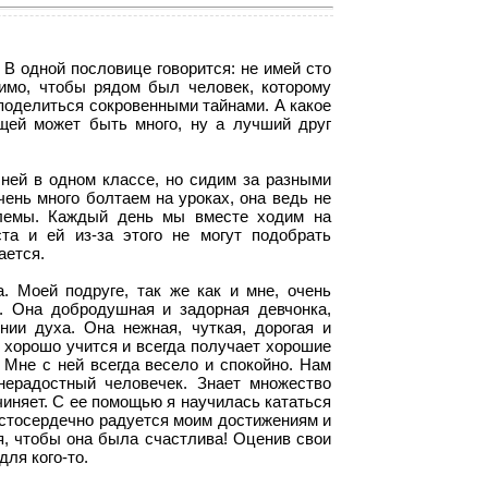
В одной пословице говорится: не имей сто
имо, чтобы рядом был человек, которому
поделиться сокровенными тайнами. А какое
щей может быть много, ну а лучший друг
ней в одном классе, но сидим за разными
чень много болтаем на уроках, она ведь не
блемы. Каждый день мы вместе ходим на
та и ей из-за этого не могут подобрать
ается.
 Моей подруге, так же как и мне, очень
ь. Она добродушная и задорная девчонка,
нии духа. Она нежная, чуткая, дорогая и
 хорошо учится и всегда получает хорошие
 Мне с ней всегда весело и спокойно. Нам
нерадостный человечек. Знает множество
иняет. С ее помощью я научилась кататься
истосердечно радуется моим достижениям и
я, чтобы она была счастлива! Оценив свои
ля кого-то.