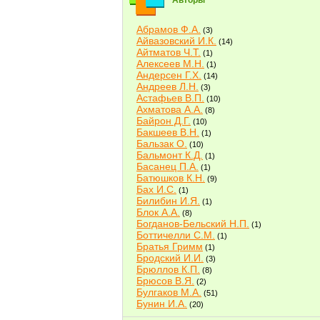
Авторы
Абрамов Ф.А.
(3)
Айвазовский И.К.
(14)
Айтматов Ч.Т.
(1)
Алексеев М.Н.
(1)
Андерсен Г.Х.
(14)
Андреев Л.Н.
(3)
Астафьев В.П.
(10)
Ахматова А.А.
(8)
Байрон Д.Г.
(10)
Бакшеев В.Н.
(1)
Бальзак О.
(10)
Бальмонт К.Д.
(1)
Басанец П.А.
(1)
Батюшков К.Н.
(9)
Бах И.С.
(1)
Билибин И.Я.
(1)
Блок А.А.
(8)
Богданов-Бельский Н.П.
(1)
Боттичелли С.М.
(1)
Братья Гримм
(1)
Бродский И.И.
(3)
Брюллов К.П.
(8)
Брюсов В.Я.
(2)
Булгаков М.А.
(51)
Бунин И.А.
(20)
Быков В.В.
(2)