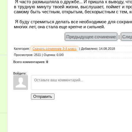
Я часто размышляла о дружбе... И пришла к выводу, чт
в трудную минуту твоей жизни, выслушает, поймет и пр
самому быть честным, открытым, бескорыстным с тем, ко
Я буду стремиться делать все необходимое для сохран
многих лет, она стала еще крепче и сильней.
Предыдущее сочинение
|
Сле
Категория
:
Скачать сочинение 3-й класс
|
Добавлено
:
14.08.2018
Просмотров
:
2511
|
Оценка
:
0.0
/
0
Всего комментариев
:
0
Войдите:
Отправить