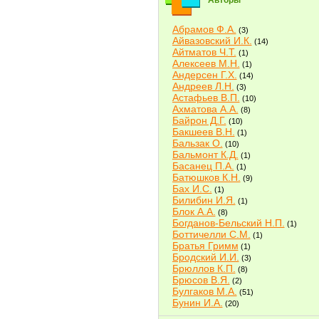
Авторы
Абрамов Ф.А.
(3)
Айвазовский И.К.
(14)
Айтматов Ч.Т.
(1)
Алексеев М.Н.
(1)
Андерсен Г.Х.
(14)
Андреев Л.Н.
(3)
Астафьев В.П.
(10)
Ахматова А.А.
(8)
Байрон Д.Г.
(10)
Бакшеев В.Н.
(1)
Бальзак О.
(10)
Бальмонт К.Д.
(1)
Басанец П.А.
(1)
Батюшков К.Н.
(9)
Бах И.С.
(1)
Билибин И.Я.
(1)
Блок А.А.
(8)
Богданов-Бельский Н.П.
(1)
Боттичелли С.М.
(1)
Братья Гримм
(1)
Бродский И.И.
(3)
Брюллов К.П.
(8)
Брюсов В.Я.
(2)
Булгаков М.А.
(51)
Бунин И.А.
(20)
Быков В.В.
(2)