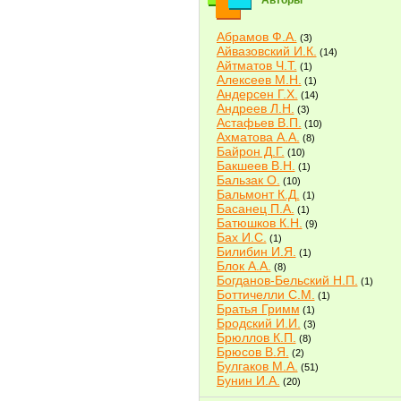
Авторы
Абрамов Ф.А.
(3)
Айвазовский И.К.
(14)
Айтматов Ч.Т.
(1)
Алексеев М.Н.
(1)
Андерсен Г.Х.
(14)
Андреев Л.Н.
(3)
Астафьев В.П.
(10)
Ахматова А.А.
(8)
Байрон Д.Г.
(10)
Бакшеев В.Н.
(1)
Бальзак О.
(10)
Бальмонт К.Д.
(1)
Басанец П.А.
(1)
Батюшков К.Н.
(9)
Бах И.С.
(1)
Билибин И.Я.
(1)
Блок А.А.
(8)
Богданов-Бельский Н.П.
(1)
Боттичелли С.М.
(1)
Братья Гримм
(1)
Бродский И.И.
(3)
Брюллов К.П.
(8)
Брюсов В.Я.
(2)
Булгаков М.А.
(51)
Бунин И.А.
(20)
Быков В.В.
(2)