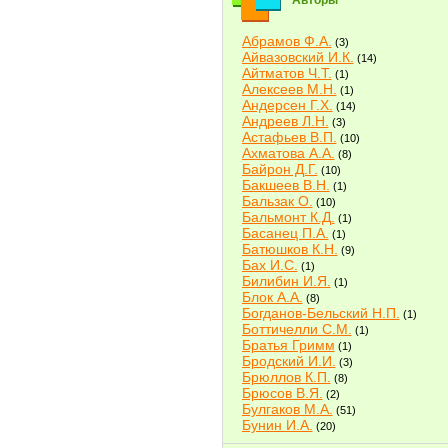
Авторы
Абрамов Ф.А.
(3)
Айвазовский И.К.
(14)
Айтматов Ч.Т.
(1)
Алексеев М.Н.
(1)
Андерсен Г.Х.
(14)
Андреев Л.Н.
(3)
Астафьев В.П.
(10)
Ахматова А.А.
(8)
Байрон Д.Г.
(10)
Бакшеев В.Н.
(1)
Бальзак О.
(10)
Бальмонт К.Д.
(1)
Басанец П.А.
(1)
Батюшков К.Н.
(9)
Бах И.С.
(1)
Билибин И.Я.
(1)
Блок А.А.
(8)
Богданов-Бельский Н.П.
(1)
Боттичелли С.М.
(1)
Братья Гримм
(1)
Бродский И.И.
(3)
Брюллов К.П.
(8)
Брюсов В.Я.
(2)
Булгаков М.А.
(51)
Бунин И.А.
(20)
Быков В.В.
(2)